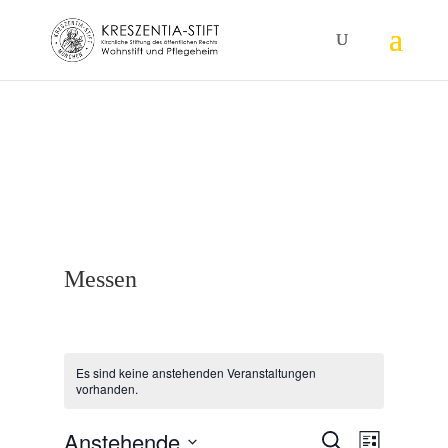
28aa7ia8s3d204bc3am8vj36gxgz6z
Messen
Es sind keine anstehenden Veranstaltungen
vorhanden.
Veranstalt
Veranst
Anstehende
Suche