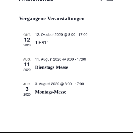
Liste
Ansicht
Suche
Datum
Navigat
und
wählen.
Vergangene Veranstaltungen
Ansichten,
Navigatio
12. Oktober 2020 @ 8:00
-
17:00
OKT.
12
TEST
2020
11. August 2020 @ 8:00
-
17:00
AUG.
11
Dienstags-Messe
2020
3. August 2020 @ 8:00
-
17:00
AUG.
3
Montags-Messe
2020